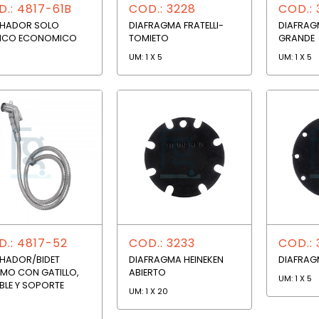
.: 4817-61B
COD.: 3228
COD.: 
HADOR SOLO
DIAFRAGMA FRATELLI-
DIAFRA
NCO ECONOMICO
TOMIETO
GRANDE
UM: 1 X 5
UM: 1 X 5
.: 4817-52
COD.: 3233
COD.: 
HADOR/BIDET
DIAFRAGMA HEINEKEN
DIAFRAG
MO CON GATILLO,
ABIERTO
UM: 1 X 5
IBLE Y SOPORTE
UM: 1 X 20