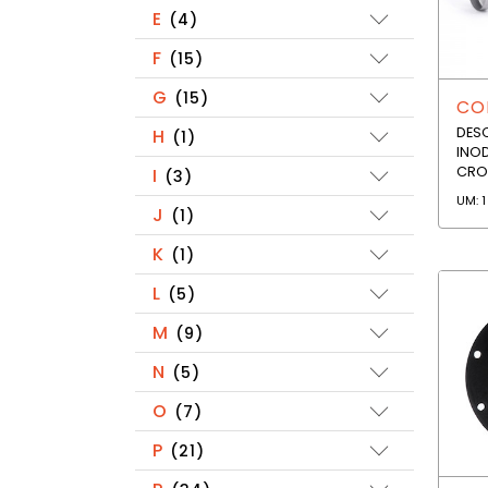
E
(4)
F
(15)
G
(15)
COD
DES
H
(1)
INO
CRO
I
(3)
UM: 1
J
(1)
K
(1)
L
(5)
M
(9)
N
(5)
O
(7)
P
(21)