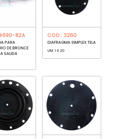
 4690-82A
COD.: 3260
GA PARA
DIAFRAGMA SIMPLEX TELA
RIO DE BRONCE
UM: 1 X 20
 SALIDA