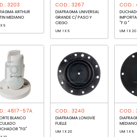
.: 3203
COD.: 3267
COD.:
FRAGMA ARTHUR
DIAFRAGMA UNIVERSAL
DUCHAD
TIN MEDIANO
GRANDE C/ PASO Y
IMPORT
CIEGO
"F G "
 X 5
UM: 1 X 5
UM: 1 X 20
D.: 4817-57A
COD.: 3240
COD.: 
ORTE BLANCO
DIAFRAGMA LONGVIE
DIAFRAG
ICULADO
FUELLE
MEDIAN
UCHADOR "FG"
UM: 1 X 20
UM: 1 X 5
 X 10