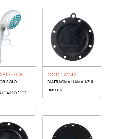
4817-61A
COD.: 3243
OR SOLO
DIAFRAGMA LLAMA AZUL
UM: 1 X 5
ALCAREO "FG"