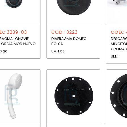
.: 3239-03
COD.: 3223
COD.:
FRAGMA LONGVIE
DIAFRAGMA DOMEC
DESCAR
 OREJA MOD NUEVO
BOLSA
MINGITO
CROMADA
 X 20
UM: 1 X 5
UM: 1