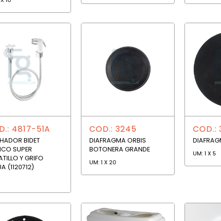
.: 4817-51A
COD.: 3245
COD.: 
HADOR BIDET
DIAFRAGMA ORBIS
DIAFRAG
NCO SUPER
BOTONERA GRANDE
UM: 1 X 5
TILLO Y GRIFO
UM: 1 X 20
A (1120712)