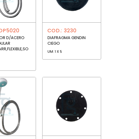
 DP5020
COD.: 3230
OR D/ACERO
DIAFRAGMA GENDIN
GULAR
CIEGO
RR,FLEXIBLE,SO
UM: 1 X 5