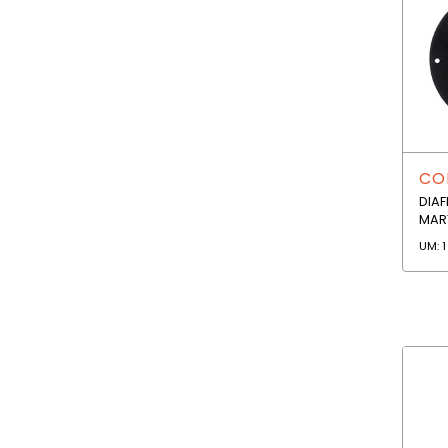
COD
DIA
MAR
UM: 1