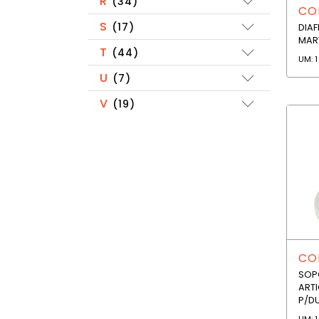
R
(34)
COD
S
(17)
DIA
MAR
T
(44)
UM: 1
U
(7)
V
(19)
CO
SOP
ART
P/D
UM: 1