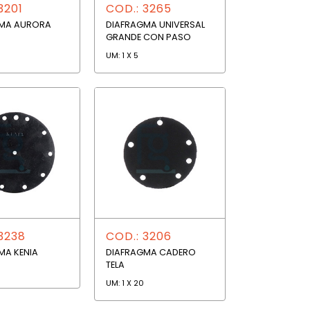
3201
COD.: 3265
GMA AURORA
DIAFRAGMA UNIVERSAL
GRANDE CON PASO
UM: 1 X 5
3238
COD.: 3206
MA KENIA
DIAFRAGMA CADERO
TELA
UM: 1 X 20