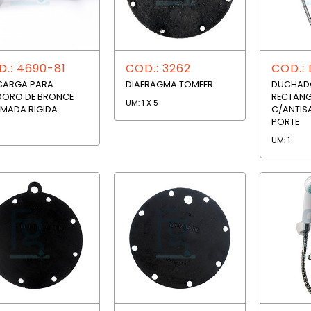
.: 4690-81
COD.: 3262
COD.:
CARGA PARA
DIAFRAGMA TOMFER
DUCHAD
DORO DE BRONCE
RECTAN
UM: 1 X 5
MADA RIGIDA
C/ANTISA
PORTE
UM: 1