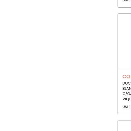
COD
DUC
BLA
C/GA
VIQU
UM: 1