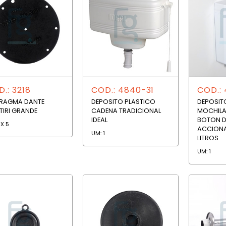
.: 3218
COD.: 4840-31
COD.:
FRAGMA DANTE
DEPOSITO PLASTICO
DEPOSIT
TIRI GRANDE
CADENA TRADICIONAL
MOCHILA
IDEAL
BOTON D
 X 5
ACCIONA
UM: 1
LITROS
UM: 1