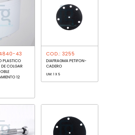
 4840-43
COD.: 3255
O PLASTICO
DIAFRAGMA PETIFON-
 DE COLGAR
CADERO
OBLE
UM: 1 X 5
MIENTO 12