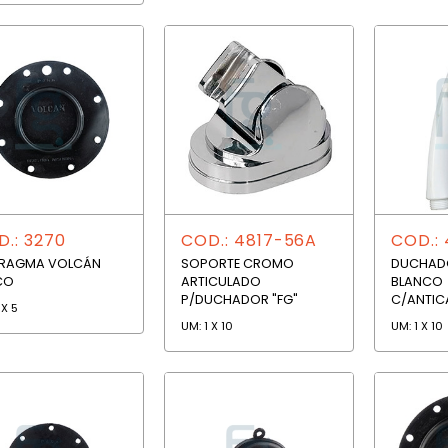
.: 3270
COD.: 4817-56A
COD.: 
FRAGMA VOLCÁN
SOPORTE CROMO
DUCHAD
CO
ARTICULADO
BLANCO
P/DUCHADOR "FG"
C/ANTIC
 X 5
UM: 1 X 10
UM: 1 X 10