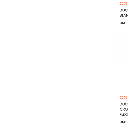
COD
DUC
BLA
UM: 1
COD
DUC
CRO
FLEX
UM: 1