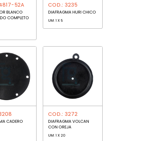
 4817-52A
COD.: 3235
OR BLANCO
DIAFRAGMA HURI CHICO
ADO COMPLETO
UM: 1 X 5
3208
COD.: 3272
MA CADERO
DIAFRAGMA VOLCAN
O
CON OREJA
UM: 1 X 20