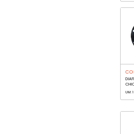
COD
DIA
CHI
UM: 1