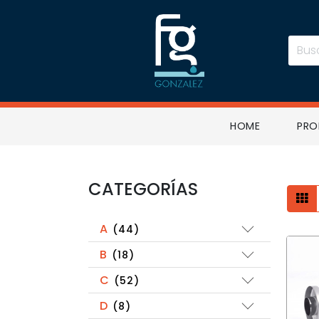
busc
HOME
PR
CATEGORÍAS
A
(44)
B
(18)
C
(52)
D
(8)