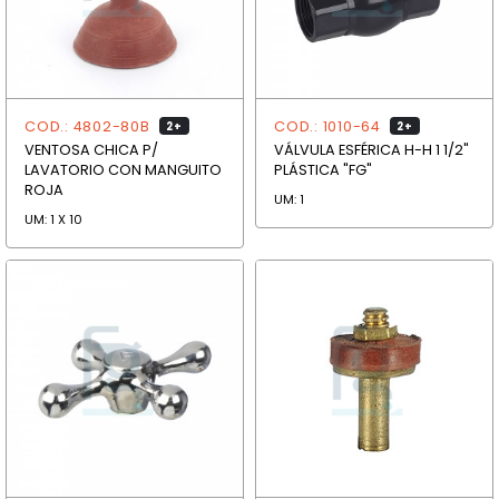
COD.: 4802-80B
COD.: 1010-64
2+
2+
VENTOSA CHICA P/
VÁLVULA ESFÉRICA H-H 1 1/2"
LAVATORIO CON MANGUITO
PLÁSTICA "FG"
ROJA
UM: 1
UM: 1 X 10