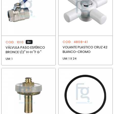
COD.: 4808-41
COD.: 1010
3+
VOLANTE PLASTICO CRUZ 42
VÁLVULA PASO ESFÉRICO
BLANCO-CROMO
BRONCE 1/2" H-H "F G "
UM: 1 X 24
UM: 1