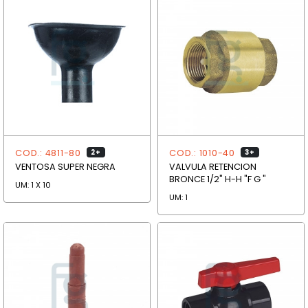
COD.: 4811-80
COD.: 1010-40
2+
3+
VENTOSA SUPER NEGRA
VALVULA RETENCION
BRONCE 1/2" H-H "F G "
UM: 1 X 10
UM: 1