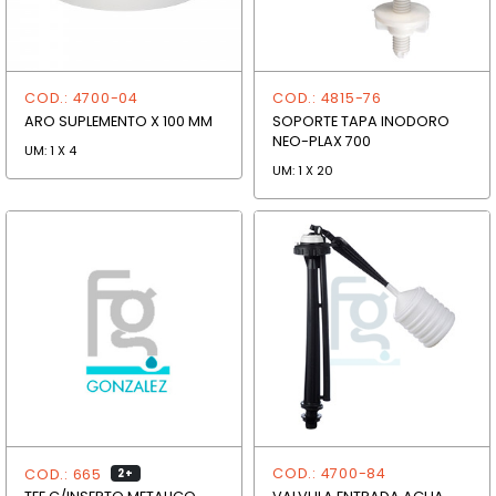
COD.: 4700-04
COD.: 4815-76
ARO SUPLEMENTO X 100 MM
SOPORTE TAPA INODORO
NEO-PLAX 700
UM: 1 X 4
UM: 1 X 20
COD.: 4700-84
COD.: 665
2+