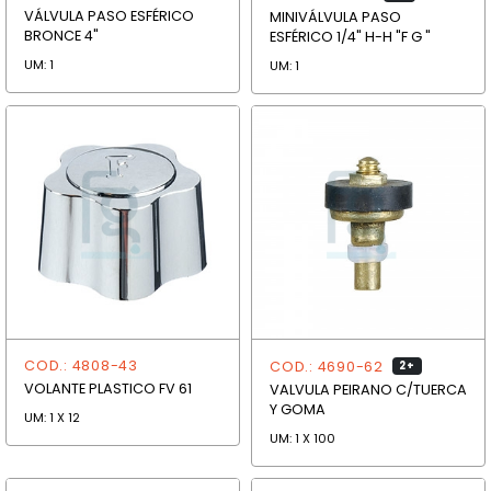
VÁLVULA PASO ESFÉRICO
MINIVÁLVULA PASO
BRONCE 4"
ESFÉRICO 1/4" H-H "F G "
UM: 1
UM: 1
COD.: 4808-43
COD.: 4690-62
2+
VOLANTE PLASTICO FV 61
VALVULA PEIRANO C/TUERCA
Y GOMA
UM: 1 X 12
UM: 1 X 100