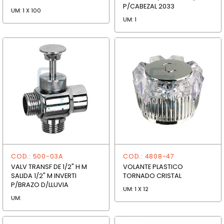
P/CABEZAL 2033
UM: 1 X 100
UM: 1
COD.: 500-03A
COD.: 4808-47
VALV TRANSF DE 1/2" H M
VOLANTE PLASTICO
SALIDA 1/2" M INVERTI
TORNADO CRISTAL
P/BRAZO D/LLUVIA
UM: 1 X 12
UM: