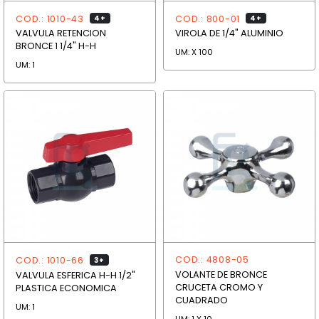
COD.: 1010-43
COD.: 800-01
4+
4+
VALVULA RETENCION
VIROLA DE 1/4" ALUMINIO
BRONCE 1 1/4" H-H
UM: X 100
UM: 1
COD.: 4808-05
COD.: 1010-66
3+
VOLANTE DE BRONCE
VALVULA ESFERICA H-H 1/2"
CRUCETA CROMO Y
PLASTICA ECONOMICA
CUADRADO
UM: 1