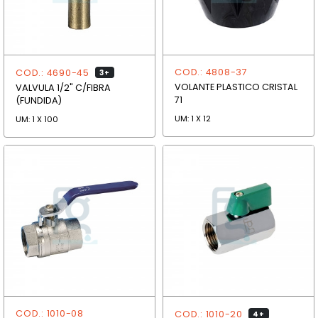
COD.: 4808-37
COD.: 4690-45
3+
VOLANTE PLASTICO CRISTAL
VALVULA 1/2" C/FIBRA
71
(FUNDIDA)
UM: 1 X 12
UM: 1 X 100
COD.: 1010-08
COD.: 1010-20
4+