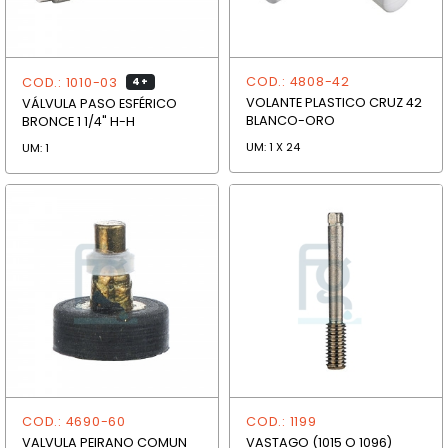
COD.: 4808-42
COD.: 1010-03
4+
VOLANTE PLASTICO CRUZ 42
VÁLVULA PASO ESFÉRICO
BLANCO-ORO
BRONCE 1 1/4" H-H
UM: 1 X 24
UM: 1
COD.: 4690-60
COD.: 1199
VALVULA PEIRANO COMUN
VASTAGO (1015 O 1096)