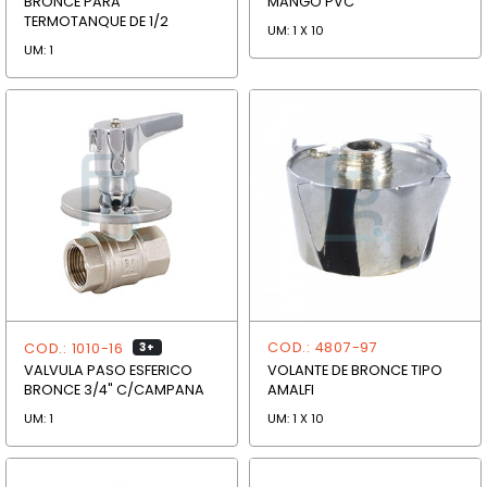
BRONCE PARA
MANGO PVC
TERMOTANQUE DE 1/2
UM: 1 X 10
UM: 1
COD.: 4807-97
COD.: 1010-16
3+
VOLANTE DE BRONCE TIPO
VALVULA PASO ESFERICO
AMALFI
BRONCE 3/4" C/CAMPANA
UM: 1 X 10
UM: 1