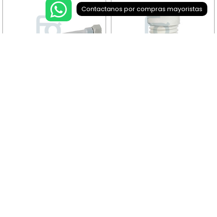
Contactanos por compras mayoristas
COD.: 4699-30
COD.: 4802-50
4+
BUJE ROSCADO VERONA
FLEXIBLE MANGUERA PVC
C/TERM PLASTICO X 20 CM
UM: 1 X 20
UM: 1 X 10